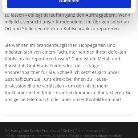
Ablehnen
Kostenvoranschlag für die Instandsetzung erstellen. Die
Entscheidung - ob es sich lohnt, den Kühlschrank reparieren
zu lassen - obliegt daraufhin ganz den Auftraggebern. Wenn
möglich, versucht unser Kundendienst im Übrigen sofort an
Ort und Stelle den defekten Kühlschrank zu reparieren.
Sie wohnen im brandenburgischen Hoppegarten und
möchten sich von einem Fachunternehmen ihren defekten
Kühlschrank reparieren lassen? Dann ist die Metall und
Kunststoff GmbH aus Fredersdorf der richtige
Ansprechpartner für Sie. Schließlich setzt es sich unser
Geschäft zum Ziel, uns direkt bei Ihnen zu Hause-
professionell und verlässlich - um den nicht mehr
funktionierenden Kühlschrank zu kümmern. Kontaktieren Sie
uns gerne telefonisch oder über unser Kontaktformular!
MK Hausgeräte Service Fredersdorf GmbH| Platanenstrasse 20 |
15370 Fredersdorf | Telefon:
03 34 39 / 7 94 44
|info@metallkunststoff.de