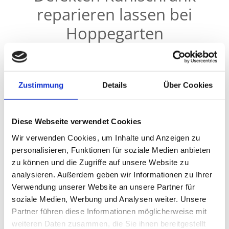
reparieren lassen bei
Hoppegarten
Zustimmung
Details
Über Cookies
Die Metall und Kunststoff GmbH bietet nahe Hoppegarten
sowie in der näheren Umgebung ein großes Spektrum an
Services an. Zu unseren Kernkompetenzen zählt unter
Diese Webseite verwendet Cookies
anderem die Reparatur von Klein-, Kühl- und Waschgeräten
verschiedener Hersteller - sei es der Herd, der Trockner oder
Wir verwenden Cookies, um Inhalte und Anzeigen zu
die Spülmaschine. Auch Ihren defekten Kühlschrank
personalisieren, Funktionen für soziale Medien anbieten
reparieren wir!
zu können und die Zugriffe auf unsere Website zu
analysieren. Außerdem geben wir Informationen zu Ihrer
Verwendung unserer Website an unsere Partner für
Ein Haushaltsgerät, das verderbliche Nahrungsmittel in
Verwahrung nimmt, ist tagtäglich im Einsatz. Umso
soziale Medien, Werbung und Analysen weiter. Unsere
ärgerlicher ist ein plötzlicher Ausfall. In solch einer
Partner führen diese Informationen möglicherweise mit
Notsituation schafft die Metall und Kunststoff GmbH schnelle,
weiteren Daten zusammen, die Sie ihnen bereitgestellt